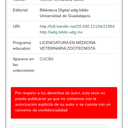
Editorial:
Biblioteca Digital wdg.biblio
Universidad de Guadalajara
URI:
http://hdl.handle.net/20.500.12104/21964
http://wdg.biblio.udg.mx
Programa
LICENCIATURA EN MEDICINA
educativo:
VETERINARIA ZOOTECNISTA
Aparece en
CUCBA
las
colecciones:
Por respeto a los derechos de autor, esta tesis no
puede publicarse ya que no contamos con la
autorización explícita de su autor o se cuenta con un
convenio de confidencialidad