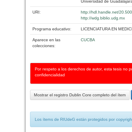
Universidad de Guadalajar
URI:
http://hdl.handle.net/20.5
http://wdg.biblio.udg.mx
Programa educativo:
LICENCIATURA EN MEDIC
Aparece en las
CUCBA
colecciones:
Por respeto a los derechos de autor, esta tesis no 
confidencialidad
Mostrar el registro Dublin Core completo del ítem
Los ítems de RIUdeG están protegidos por copyright