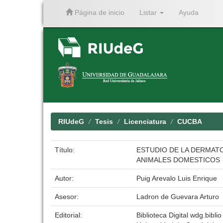
Página de inicio
Listar
Ayuda
Skip
navigation
RIUdeG
Tesis
Licenciatura
CUCBA
Título:
ESTUDIO DE LA DERMAT
ANIMALES DOMESTICOS
Autor:
Puig Arevalo Luis Enrique
Asesor:
Ladron de Guevara Arturo
Editorial:
Biblioteca Digital wdg.biblio