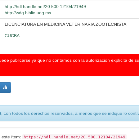
http://hdl.handle.net/20.500.12104/21949
http://wdg.biblio.udg.mx
LICENCIATURA EN MEDICINA VETERINARIA ZOOTECNISTA
CUCBA
puede publicarse ya que no contamos con la autorización explícita de s
, con todos los derechos reservados, a menos que se indique lo contra
r este ítem:
https://hdl.handle.net/20.500.12104/21949