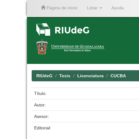
Página de inicio
Listar
Ayuda
Skip
navigation
RIUdeG
Tesis
Licenciatura
CUCBA
Título:
Autor:
Asesor:
Editorial: