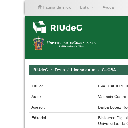
Página de inicio
Listar
Ayuda
Skip
navigation
RIUdeG
Tesis
Licenciatura
CUCBA
Título:
EVALUACION DE
Autor:
Valencia Castro 
Asesor:
Barba Lopez Rod
Editorial:
Biblioteca Digita
Universidad de 