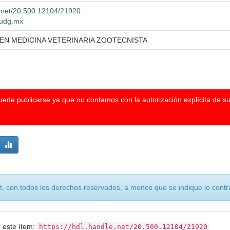
e.net/20.500.12104/21920
o.udg.mx
 EN MEDICINA VETERINARIA ZOOTECNISTA
puede publicarse ya que no contamos con la autorización explícita de s
, con todos los derechos reservados, a menos que se indique lo contra
r este ítem:
https://hdl.handle.net/20.500.12104/21920