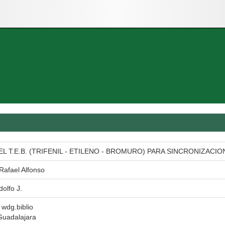
L T.E.B. (TRIFENIL - ETILENO - BROMURO) PARA SINCRONIZAC
Rafael Alfonso
olfo J.
l wdg.biblio
Guadalajara