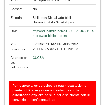
Autor:
Sahagun Gonzalez Jorge
Asesor:
sin
Editorial:
Biblioteca Digital wdg.biblio
Universidad de Guadalajara
URI:
http://hdl.handle.net/20.500.12104/21915
http://wdg.biblio.udg.mx
Programa
LICENCIATURA EN MEDICINA
educativo:
VETERINARIA ZOOTECNISTA
Aparece en
CUCBA
las
colecciones:
Por respeto a los derechos de autor, esta tesis no
puede publicarse ya que no contamos con la
autorización explícita de su autor o se cuenta con un
convenio de confidencialidad