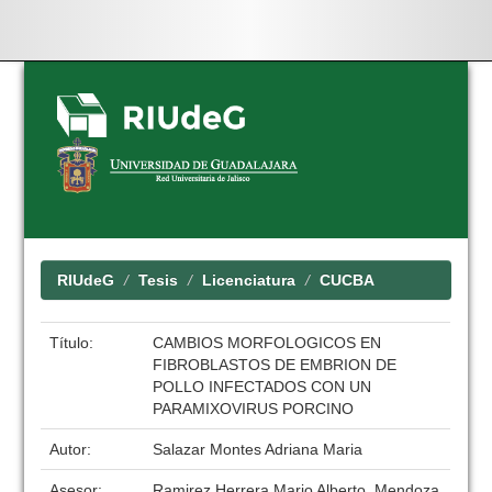
Skip
navigation
RIUdeG
Tesis
Licenciatura
CUCBA
Título:
CAMBIOS MORFOLOGICOS EN
FIBROBLASTOS DE EMBRION DE
POLLO INFECTADOS CON UN
PARAMIXOVIRUS PORCINO
Autor:
Salazar Montes Adriana Maria
Asesor:
Ramirez Herrera Mario Alberto, Mendoza