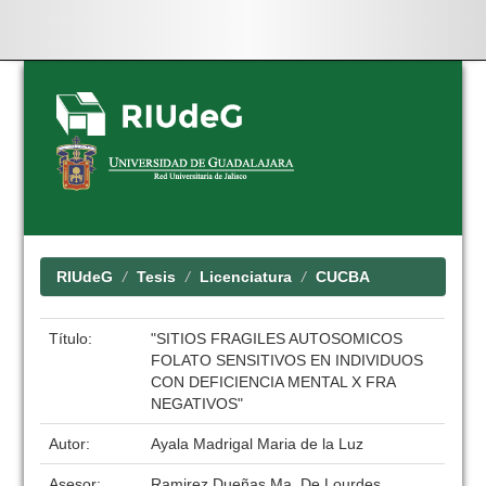
Skip
navigation
RIUdeG
Tesis
Licenciatura
CUCBA
Título:
"SITIOS FRAGILES AUTOSOMICOS
FOLATO SENSITIVOS EN INDIVIDUOS
CON DEFICIENCIA MENTAL X FRA
NEGATIVOS"
Autor:
Ayala Madrigal Maria de la Luz
Asesor:
Ramirez Dueñas Ma. De Lourdes