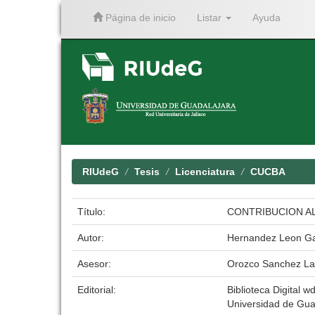
Página de inicio
Listar
Ayuda
Skip
navigation
RIUdeG
Tesis
Licenciatura
CUCBA
Título:
CONTRIBUCION AL
Autor:
Hernandez Leon Ga
Asesor:
Orozco Sanchez La
Editorial:
Biblioteca Digital wd
Universidad de Gua