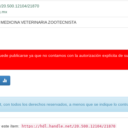
et/20.500.12104/21870
g.mx
 MEDICINA VETERINARIA ZOOTECNISTA
puede publicarse ya que no contamos con la autorización explícita de s
, con todos los derechos reservados, a menos que se indique lo contra
r este ítem:
https://hdl.handle.net/20.500.12104/21870