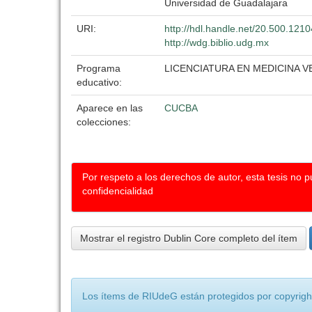
Universidad de Guadalajara
URI:
http://hdl.handle.net/20.500.121
http://wdg.biblio.udg.mx
Programa
LICENCIATURA EN MEDICINA 
educativo:
Aparece en las
CUCBA
colecciones:
Por respeto a los derechos de autor, esta tesis no 
confidencialidad
Mostrar el registro Dublin Core completo del ítem
Los ítems de RIUdeG están protegidos por copyright