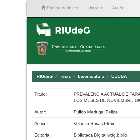
Página de inicio
Listar
Ayuda
Skip
navigation
RIUdeG
Tesis
Licenciatura
CUCBA
Título:
PREVALENCIA ACTUAL DE PARA
LOS MESES DE NOVIEMBRE-DI
Autor:
Pulido Madrigal Felipe
Asesor:
Velasco Rosas Efrain
Editorial:
Biblioteca Digital wdg.biblio