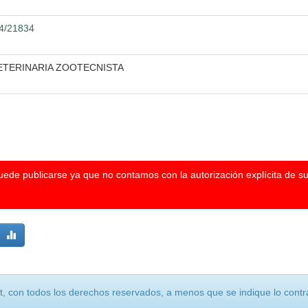
04/21834
VETERINARIA ZOOTECNISTA
puede publicarse ya que no contamos con la autorización explícita de s
, con todos los derechos reservados, a menos que se indique lo contra