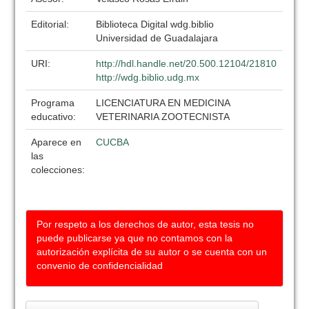
Editorial:
Biblioteca Digital wdg.biblio
Universidad de Guadalajara
URI:
http://hdl.handle.net/20.500.12104/21810
http://wdg.biblio.udg.mx
Programa
LICENCIATURA EN MEDICINA
educativo:
VETERINARIA ZOOTECNISTA
Aparece en
CUCBA
las
colecciones:
Por respeto a los derechos de autor, esta tesis no
puede publicarse ya que no contamos con la
autorización explícita de su autor o se cuenta con un
convenio de confidencialidad