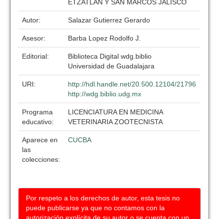
ETZATLAN Y SAN MARCOS JALISCO
Autor:
Salazar Gutierrez Gerardo
Asesor:
Barba Lopez Rodolfo J.
Editorial:
Biblioteca Digital wdg.biblio
Universidad de Guadalajara
URI:
http://hdl.handle.net/20.500.12104/21796
http://wdg.biblio.udg.mx
Programa
LICENCIATURA EN MEDICINA
educativo:
VETERINARIA ZOOTECNISTA
Aparece en
CUCBA
las
colecciones:
Por respeto a los derechos de autor, esta tesis no
puede publicarse ya que no contamos con la
autorización explícita de su autor o se cuenta con un