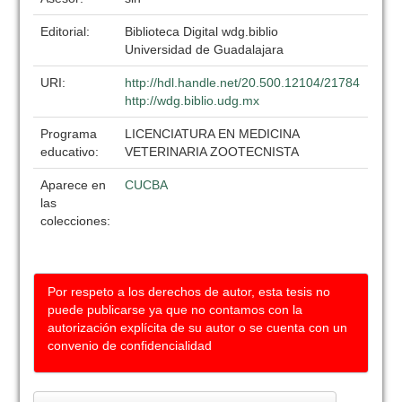
Editorial:
Biblioteca Digital wdg.biblio
Universidad de Guadalajara
URI:
http://hdl.handle.net/20.500.12104/21784
http://wdg.biblio.udg.mx
Programa
LICENCIATURA EN MEDICINA
educativo:
VETERINARIA ZOOTECNISTA
Aparece en
CUCBA
las
colecciones:
Por respeto a los derechos de autor, esta tesis no
puede publicarse ya que no contamos con la
autorización explícita de su autor o se cuenta con un
convenio de confidencialidad