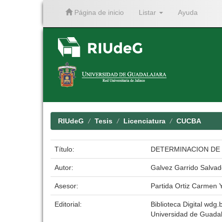
Página de inicio
Listar
Ayuda
Skip
navigation
RIUdeG
Tesis
Licenciatura
CUCBA
Título:
DETERMINACION DE L
Autor:
Galvez Garrido Salvad
Asesor:
Partida Ortiz Carmen 
Editorial:
Biblioteca Digital wdg.b
Universidad de Guadal