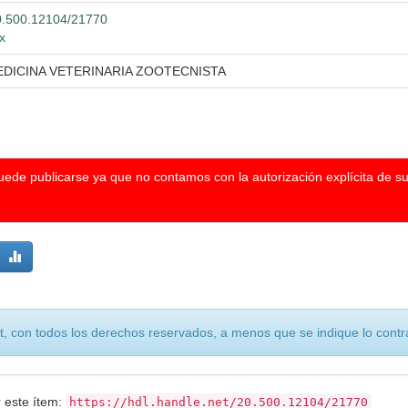
/20.500.12104/21770
x
EDICINA VETERINARIA ZOOTECNISTA
puede publicarse ya que no contamos con la autorización explícita de s
, con todos los derechos reservados, a menos que se indique lo contra
r este ítem:
https://hdl.handle.net/20.500.12104/21770