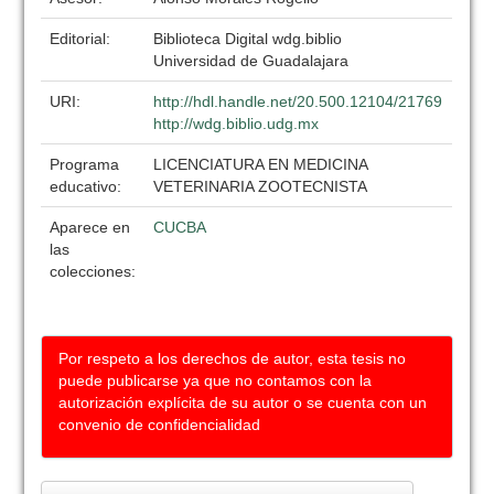
Editorial:
Biblioteca Digital wdg.biblio
Universidad de Guadalajara
URI:
http://hdl.handle.net/20.500.12104/21769
http://wdg.biblio.udg.mx
Programa
LICENCIATURA EN MEDICINA
educativo:
VETERINARIA ZOOTECNISTA
Aparece en
CUCBA
las
colecciones:
Por respeto a los derechos de autor, esta tesis no
puede publicarse ya que no contamos con la
autorización explícita de su autor o se cuenta con un
convenio de confidencialidad