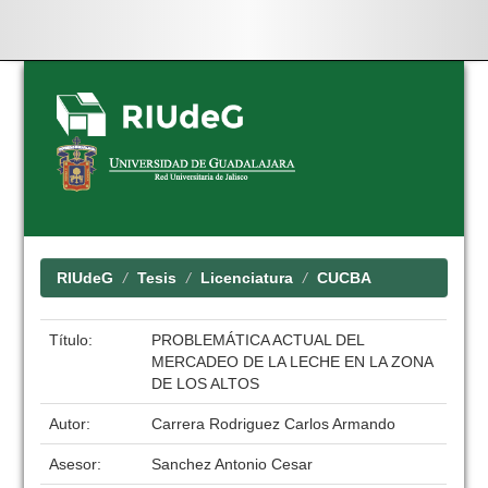
Skip
navigation
RIUdeG
Tesis
Licenciatura
CUCBA
Título:
PROBLEMÁTICA ACTUAL DEL
MERCADEO DE LA LECHE EN LA ZONA
DE LOS ALTOS
Autor:
Carrera Rodriguez Carlos Armando
Asesor:
Sanchez Antonio Cesar