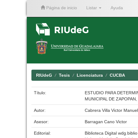
Página de inicio
Listar
Ayuda
Skip
navigation
RIUdeG
Tesis
Licenciatura
CUCBA
Título:
ESTUDIO PARA DETERMI
MUNICIPAL DE ZAPOPAN,
Autor:
Cabrera Villa Victor Manuel
Asesor:
Barragan Cano Victor
Editorial:
Biblioteca Digital wdg.biblio