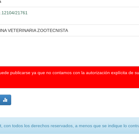
a
00.12104/21761
INA VETERINARIA ZOOTECNISTA
puede publicarse ya que no contamos con la autorización explícita de s
, con todos los derechos reservados, a menos que se indique lo contra