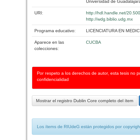
Universidad de Guadalajar
URI:
http://hdl.handle.net/20.5
http://wdg.biblio.udg.mx
Programa educativo:
LICENCIATURA EN MEDIC
Aparece en las
CUCBA
colecciones:
Por respeto a los derechos de autor, esta tesis no 
confidencialidad
Mostrar el registro Dublin Core completo del ítem
Los ítems de RIUdeG están protegidos por copyright