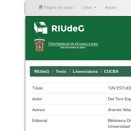
Página de inicio
Listar
Ayuda
Skip
navigation
RIUdeG
Tesis
Licenciatura
CUCBA
Título:
"UN ESTUD
Autor:
Del Toro Es
Asesor:
Aranda Vela
Editorial:
Biblioteca Di
Universidad