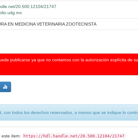
andle.net/20.500.12104/21747
iblio.udg.mx
URA EN MEDICINA VETERINARIA ZOOTECNISTA
puede publicarse ya que no contamos con la autorización explícita de s
, con todos los derechos reservados, a menos que se indique lo contra
r este ítem:
https://hdl.handle.net/20.500.12104/21747