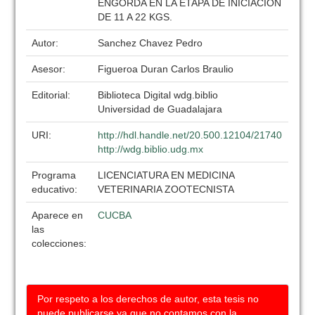
ENGORDA EN LA ETAPA DE INICIACION
DE 11 A 22 KGS.
Autor:
Sanchez Chavez Pedro
Asesor:
Figueroa Duran Carlos Braulio
Editorial:
Biblioteca Digital wdg.biblio
Universidad de Guadalajara
URI:
http://hdl.handle.net/20.500.12104/21740
http://wdg.biblio.udg.mx
Programa
LICENCIATURA EN MEDICINA
educativo:
VETERINARIA ZOOTECNISTA
Aparece en
CUCBA
las
colecciones:
Por respeto a los derechos de autor, esta tesis no
puede publicarse ya que no contamos con la