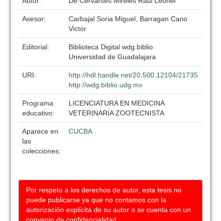
Autor:
De Cervantes Mireles Raul Leonel
Asesor:
Carbajal Soria Miguel, Barragan Cano
Victor
Editorial:
Biblioteca Digital wdg.biblio
Universidad de Guadalajara
URI:
http://hdl.handle.net/20.500.12104/21735
http://wdg.biblio.udg.mx
Programa
LICENCIATURA EN MEDICINA
educativo:
VETERINARIA ZOOTECNISTA
Aparece en
CUCBA
las
colecciones:
Por respeto a los derechos de autor, esta tesis no
puede publicarse ya que no contamos con la
autorización explícita de su autor o se cuenta con un
convenio de confidencialidad