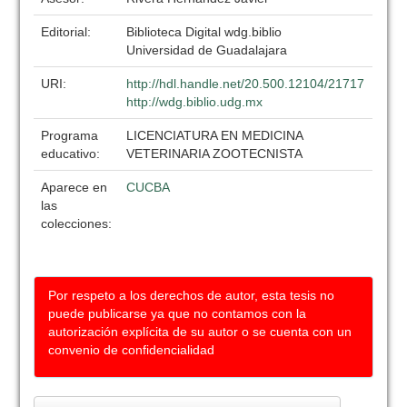
Editorial:
Biblioteca Digital wdg.biblio
Universidad de Guadalajara
URI:
http://hdl.handle.net/20.500.12104/21717
http://wdg.biblio.udg.mx
Programa
LICENCIATURA EN MEDICINA
educativo:
VETERINARIA ZOOTECNISTA
Aparece en
CUCBA
las
colecciones:
Por respeto a los derechos de autor, esta tesis no
puede publicarse ya que no contamos con la
autorización explícita de su autor o se cuenta con un
convenio de confidencialidad