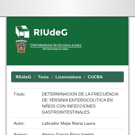
Skip
navigation
RIUdeG
Tesis
Licenciatura
CUCBA
Título:
DETERMINACION DE LA FRECUENCIA
DE YERSINIA ENTEROCOLITICA EN
NIÑOS CON INFECCIONES
GASTROINTESTINALES
Autor:
Labrador Mejia Maria Laura
Asesor:
Alonso Garcia Rosa Imelda