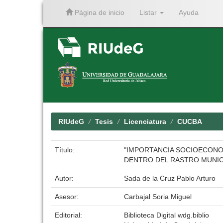
Página de inicio
Listar
Ayuda
Skip
navigation
RIUdeG
Tesis
Licenciatura
CUCBA
Título:
"IMPORTANCIA SOCIOECONO
DENTRO DEL RASTRO MUNICI
Autor:
Sada de la Cruz Pablo Arturo
Asesor:
Carbajal Soria Miguel
Editorial:
Biblioteca Digital wdg.biblio