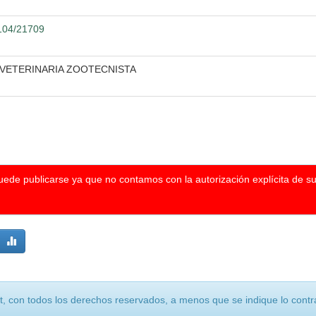
2104/21709
 VETERINARIA ZOOTECNISTA
puede publicarse ya que no contamos con la autorización explícita de s
, con todos los derechos reservados, a menos que se indique lo contra