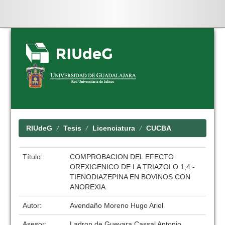
Skip
navigation
RIUdeG
Tesis
Licenciatura
CUCBA
Título:
COMPROBACION DEL EFECTO
OREXIGENICO DE LA TRIAZOLO 1,4 -
TIENODIAZEPINA EN BOVINOS CON
ANOREXIA
Autor:
Avendaño Moreno Hugo Ariel
Asesor:
Ladron de Guevara Cassal Antonio,