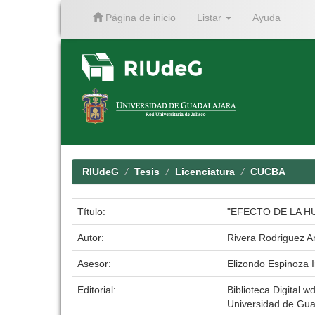
Página de inicio
Listar
Ayuda
Skip
navigation
RIUdeG
Tesis
Licenciatura
CUCBA
Título:
"EFECTO DE LA H
Autor:
Rivera Rodriguez A
Asesor:
Elizondo Espinoza 
Editorial:
Biblioteca Digital wd
Universidad de Gua