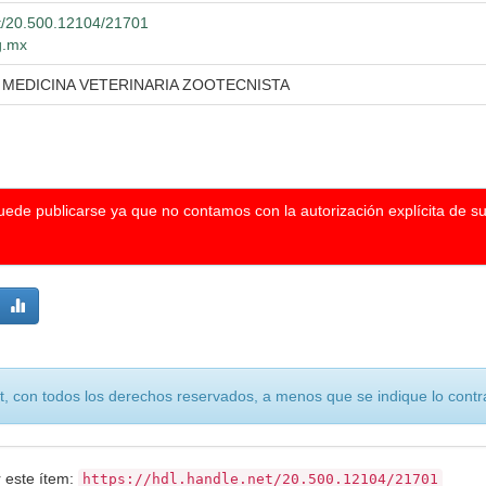
et/20.500.12104/21701
g.mx
 MEDICINA VETERINARIA ZOOTECNISTA
puede publicarse ya que no contamos con la autorización explícita de s
, con todos los derechos reservados, a menos que se indique lo contra
r este ítem:
https://hdl.handle.net/20.500.12104/21701