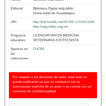
Editorial:
Biblioteca Digital wdg.biblio
Universidad de Guadalajara
URI:
http://hdl.handle.net/20.500.12104/21664
http://wdg.biblio.udg.mx
Programa
LICENCIATURA EN MEDICINA
educativo:
VETERINARIA ZOOTECNISTA
Aparece en
CUCBA
las
colecciones:
Por respeto a los derechos de autor, esta tesis no
puede publicarse ya que no contamos con la
autorización explícita de su autor o se cuenta con un
convenio de confidencialidad