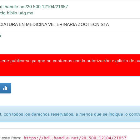
/hdl.handle.net/20.500.12104/21657
wdg.biblio.udg.mx
CIATURA EN MEDICINA VETERINARIA ZOOTECNISTA
A
puede publicarse ya que no contamos con la autorización explícita de s
, con todos los derechos reservados, a menos que se indique lo contra
r este ítem:
https://hdl.handle.net/20.500.12104/21657