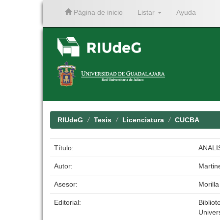
Página de inicio
Listar
Ayuda
Skip
navigation
RIUdeG
Tesis
Licenciatura
CUCBA
Título:
ANALI
Autor:
Martin
Asesor:
Morill
Editorial:
Bibliot
Univer