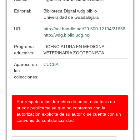
Editorial:
Biblioteca Digital wdg.biblio
Universidad de Guadalajara
URI:
http://hdl.handle.net/20.500.12104/21656
http://wdg.biblio.udg.mx
Programa
LICENCIATURA EN MEDICINA
educativo:
VETERINARIA ZOOTECNISTA
Aparece en
CUCBA
las
colecciones:
Por respeto a los derechos de autor, esta tesis no
puede publicarse ya que no contamos con la
autorización explícita de su autor o se cuenta con un
convenio de confidencialidad