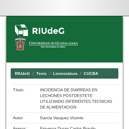
Skip
navigation
RIUdeG
Tesis
Licenciatura
CUCBA
Título:
INCIDENCIA DE DIARREAS EN
LECHONES POSTDESTETE
UTILIZANDO DIFERENTES TECNICAS
DE ALIMENTACION
Autor:
Garcia Vazquez Vicente
Asesor:
Figueroa Duran Carlos Braulio