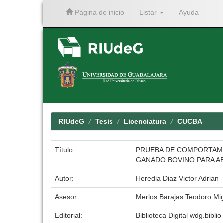
Página de inicio
Listar
Ayuda
Skip
navigation
RIUdeG
Tesis
Licenciatura
CUCBA
Título:
PRUEBA DE COMPORTAMI
GANADO BOVINO PARA A
Autor:
Heredia Diaz Victor Adrian
Asesor:
Merlos Barajas Teodoro Mig
Editorial:
Biblioteca Digital wdg.biblio