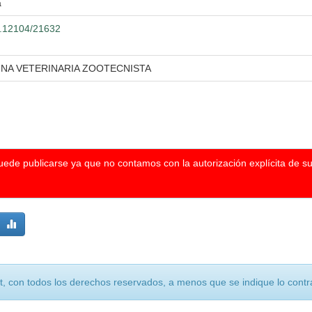
a
00.12104/21632
INA VETERINARIA ZOOTECNISTA
puede publicarse ya que no contamos con la autorización explícita de s
, con todos los derechos reservados, a menos que se indique lo contra