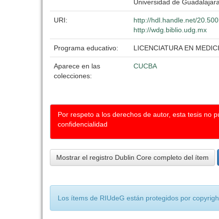
Universidad de Guadalajar
URI:
http://hdl.handle.net/20.5
http://wdg.biblio.udg.mx
Programa educativo:
LICENCIATURA EN MEDIC
Aparece en las
CUCBA
colecciones:
Por respeto a los derechos de autor, esta tesis no 
confidencialidad
Mostrar el registro Dublin Core completo del ítem
Los ítems de RIUdeG están protegidos por copyright