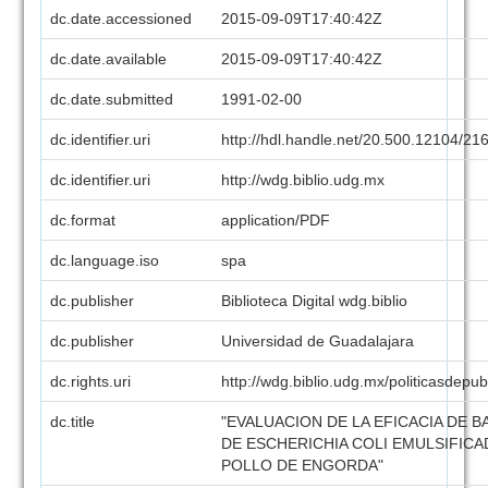
dc.date.accessioned
2015-09-09T17:40:42Z
dc.date.available
2015-09-09T17:40:42Z
dc.date.submitted
1991-02-00
dc.identifier.uri
http://hdl.handle.net/20.500.12104/21
dc.identifier.uri
http://wdg.biblio.udg.mx
dc.format
application/PDF
dc.language.iso
spa
dc.publisher
Biblioteca Digital wdg.biblio
dc.publisher
Universidad de Guadalajara
dc.rights.uri
http://wdg.biblio.udg.mx/politicasdepu
dc.title
"EVALUACION DE LA EFICACIA DE 
DE ESCHERICHIA COLI EMULSIFICA
POLLO DE ENGORDA"