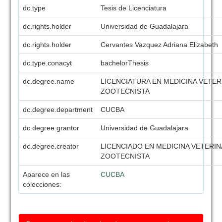
dc.type
Tesis de Licenciatura
dc.rights.holder
Universidad de Guadalajara
dc.rights.holder
Cervantes Vazquez Adriana Elizabeth
dc.type.conacyt
bachelorThesis
dc.degree.name
LICENCIATURA EN MEDICINA VETER
ZOOTECNISTA
dc.degree.department
CUCBA
dc.degree.grantor
Universidad de Guadalajara
dc.degree.creator
LICENCIADO EN MEDICINA VETERIN
ZOOTECNISTA
Aparece en las
CUCBA
colecciones: