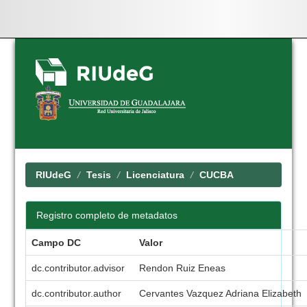
Skip
navigation
RIUdeG
Tesis
Licenciatura
CUCBA
Registro completo de metadatos
Campo DC
Valor
dc.contributor.advisor
Rendon Ruiz Eneas
dc.contributor.author
Cervantes Vazquez Adriana Elizabeth