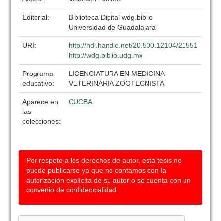
Editorial:
Biblioteca Digital wdg.biblio
Universidad de Guadalajara
URI:
http://hdl.handle.net/20.500.12104/21551
http://wdg.biblio.udg.mx
Programa
LICENCIATURA EN MEDICINA
educativo:
VETERINARIA ZOOTECNISTA
Aparece en
CUCBA
las
colecciones:
Por respeto a los derechos de autor, esta tesis no
puede publicarse ya que no contamos con la
autorización explícita de su autor o se cuenta con un
convenio de confidencialidad