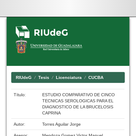
Skip
navigation
RIUdeG
Tesis
Licenciatura
CUCBA
Título:
ESTUDIO COMPARATIVO DE CINCO
TECNICAS SEROLOGICAS PARA EL
DIAGNOSTICO DE LA BRUCELOSIS
CAPRINA
Autor:
Torres Aguilar Jorge
Asesor:
Mendoza Gomez Victor Manuel