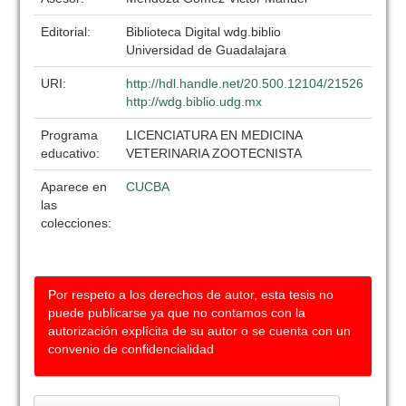
Editorial:
Biblioteca Digital wdg.biblio
Universidad de Guadalajara
URI:
http://hdl.handle.net/20.500.12104/21526
http://wdg.biblio.udg.mx
Programa
LICENCIATURA EN MEDICINA
educativo:
VETERINARIA ZOOTECNISTA
Aparece en
CUCBA
las
colecciones:
Por respeto a los derechos de autor, esta tesis no
puede publicarse ya que no contamos con la
autorización explícita de su autor o se cuenta con un
convenio de confidencialidad