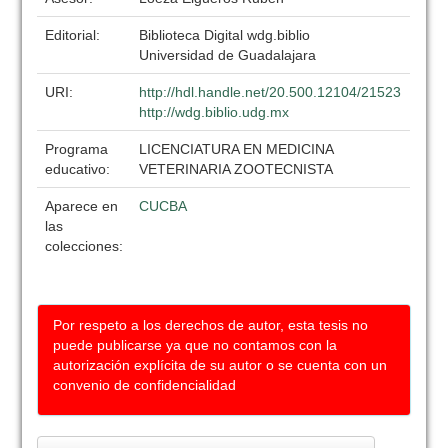
Editorial:
Biblioteca Digital wdg.biblio
Universidad de Guadalajara
URI:
http://hdl.handle.net/20.500.12104/21523
http://wdg.biblio.udg.mx
Programa
LICENCIATURA EN MEDICINA
educativo:
VETERINARIA ZOOTECNISTA
Aparece en
CUCBA
las
colecciones:
Por respeto a los derechos de autor, esta tesis no
puede publicarse ya que no contamos con la
autorización explícita de su autor o se cuenta con un
convenio de confidencialidad