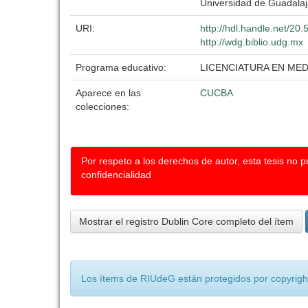
Universidad de Guadalaj
URI:
http://hdl.handle.net/2
http://wdg.biblio.udg.mx
Programa educativo:
LICENCIATURA EN MED
Aparece en las
CUCBA
colecciones:
Por respeto a los derechos de autor, esta tesis no 
confidencialidad
Mostrar el registro Dublin Core completo del ítem
Los ítems de RIUdeG están protegidos por copyright