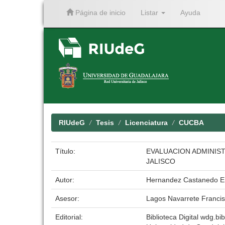
Página de inicio
Listar
Ayuda
Skip
navigation
RIUdeG
Tesis
Licenciatura
CUCBA
Título:
EVALUACION ADMINIS
JALISCO
Autor:
Hernandez Castanedo E
Asesor:
Lagos Navarrete Francis
Editorial:
Biblioteca Digital wdg.bib