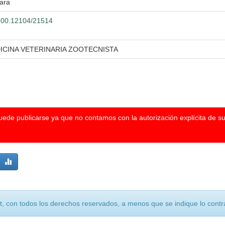
ara
0.500.12104/21514
ICINA VETERINARIA ZOOTECNISTA
puede publicarse ya que no contamos con la autorización explícita de s
, con todos los derechos reservados, a menos que se indique lo contra