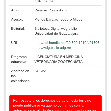
ZUÑIGA, JAL.
Autor:
Ramirez Ponce Aaron
Asesor:
Merlos Barajas Teodoro Miguel
Editorial:
Biblioteca Digital wdg.biblio
Universidad de Guadalajara
URI:
http://hdl.handle.net/20.500.12104/21506
http://wdg.biblio.udg.mx
Programa
LICENCIATURA EN MEDICINA
educativo:
VETERINARIA ZOOTECNISTA
Aparece en
CUCBA
las
colecciones:
Por respeto a los derechos de autor, esta tesis no
puede publicarse ya que no contamos con la
autorización explícita de su autor o se cuenta con un