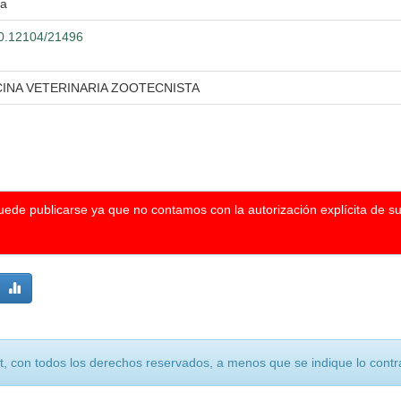
ra
500.12104/21496
CINA VETERINARIA ZOOTECNISTA
puede publicarse ya que no contamos con la autorización explícita de s
, con todos los derechos reservados, a menos que se indique lo contra