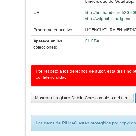
Universidad de Guadalaja
URI:
http://hdl.handle.net/20.
http://wdg.biblio.udg.mx
Programa educativo:
LICENCIATURA EN MEDI
Aparece en las
CUCBA
colecciones:
Por respeto a los derechos de autor, esta tesis no 
confidencialidad
Mostrar el registro Dublin Core completo del ítem
Los ítems de RIUdeG están protegidos por copyright