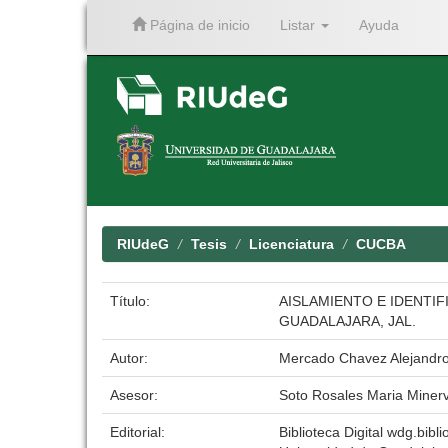
Página de inicio
Listar
Ayuda
Skip
navigation
RIUdeG
Tesis
Licenciatura
CUCBA
Título:
AISLAMIENTO E IDENTI
GUADALAJARA, JAL.
Autor:
Mercado Chavez Alejandro
Asesor:
Soto Rosales Maria Miner
Editorial:
Biblioteca Digital wdg.bibli