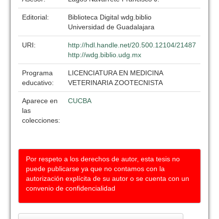
Editorial:
Biblioteca Digital wdg.biblio
Universidad de Guadalajara
URI:
http://hdl.handle.net/20.500.12104/21487
http://wdg.biblio.udg.mx
Programa
LICENCIATURA EN MEDICINA
educativo:
VETERINARIA ZOOTECNISTA
Aparece en
CUCBA
las
colecciones:
Por respeto a los derechos de autor, esta tesis no
puede publicarse ya que no contamos con la
autorización explícita de su autor o se cuenta con un
convenio de confidencialidad