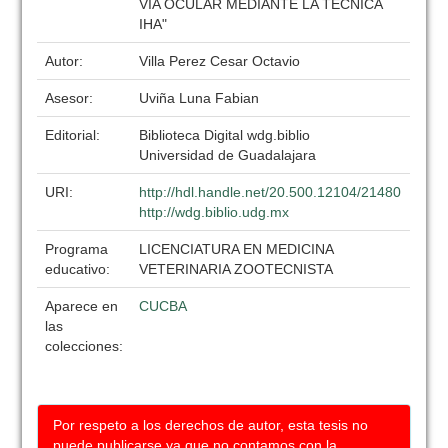
VIA OCULAR MEDIANTE LA TECNICA
IHA"
Autor:
Villa Perez Cesar Octavio
Asesor:
Uviña Luna Fabian
Editorial:
Biblioteca Digital wdg.biblio
Universidad de Guadalajara
URI:
http://hdl.handle.net/20.500.12104/21480
http://wdg.biblio.udg.mx
Programa
LICENCIATURA EN MEDICINA
educativo:
VETERINARIA ZOOTECNISTA
Aparece en
CUCBA
las
colecciones:
Por respeto a los derechos de autor, esta tesis no
puede publicarse ya que no contamos con la