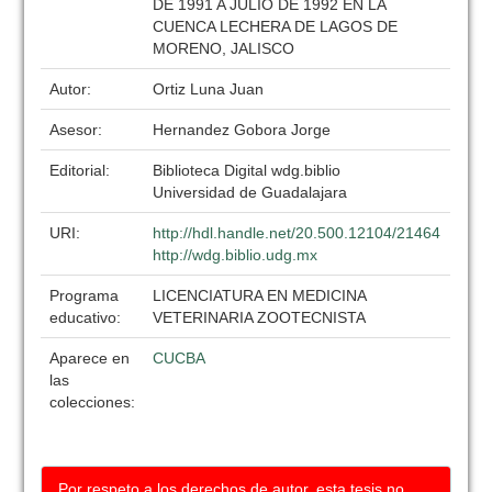
DE 1991 A JULIO DE 1992 EN LA
CUENCA LECHERA DE LAGOS DE
MORENO, JALISCO
Autor:
Ortiz Luna Juan
Asesor:
Hernandez Gobora Jorge
Editorial:
Biblioteca Digital wdg.biblio
Universidad de Guadalajara
URI:
http://hdl.handle.net/20.500.12104/21464
http://wdg.biblio.udg.mx
Programa
LICENCIATURA EN MEDICINA
educativo:
VETERINARIA ZOOTECNISTA
Aparece en
CUCBA
las
colecciones:
Por respeto a los derechos de autor, esta tesis no