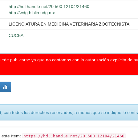
http://hdl.handle.net/20.500.12104/21460
http://wdg.biblio.udg.mx
LICENCIATURA EN MEDICINA VETERINARIA ZOOTECNISTA
CUCBA
puede publicarse ya que no contamos con la autorización explícita de s
, con todos los derechos reservados, a menos que se indique lo contra
r este ítem:
https://hdl.handle.net/20.500.12104/21460