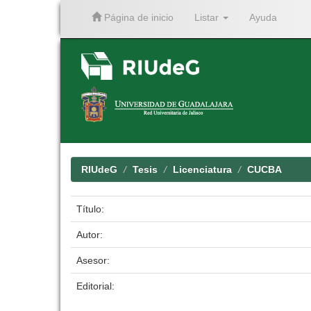
Página de inicio
Listar
Ayuda
Skip
navigation
RIUdeG
Tesis
Licenciatura
CUCBA
Título:
Autor:
Asesor:
Editorial: