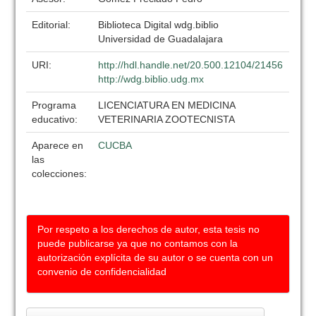
Editorial:
Biblioteca Digital wdg.biblio
Universidad de Guadalajara
URI:
http://hdl.handle.net/20.500.12104/21456
http://wdg.biblio.udg.mx
Programa
LICENCIATURA EN MEDICINA
educativo:
VETERINARIA ZOOTECNISTA
Aparece en
CUCBA
las
colecciones:
Por respeto a los derechos de autor, esta tesis no
puede publicarse ya que no contamos con la
autorización explícita de su autor o se cuenta con un
convenio de confidencialidad