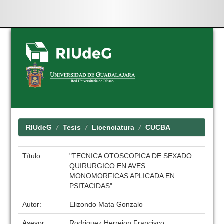
Skip
navigation
RIUdeG
Tesis
Licenciatura
CUCBA
Título:
"TECNICA OTOSCOPICA DE SEXADO
QUIRURGICO EN AVES
MONOMORFICAS APLICADA EN
PSITACIDAS"
Autor:
Elizondo Mata Gonzalo
Asesor:
Rodriguez Herrejon Francisco