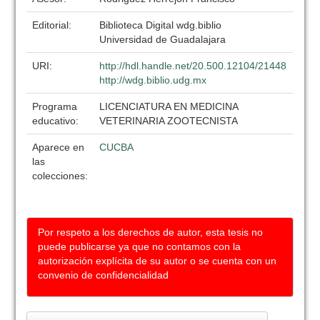
Editorial:
Biblioteca Digital wdg.biblio
Universidad de Guadalajara
URI:
http://hdl.handle.net/20.500.12104/21448
http://wdg.biblio.udg.mx
Programa
LICENCIATURA EN MEDICINA
educativo:
VETERINARIA ZOOTECNISTA
Aparece en
CUCBA
las
colecciones:
Por respeto a los derechos de autor, esta tesis no
puede publicarse ya que no contamos con la
autorización explícita de su autor o se cuenta con un
convenio de confidencialidad