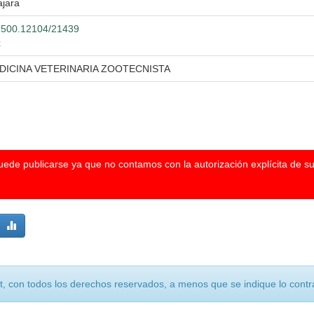
ajara
20.500.12104/21439
x
DICINA VETERINARIA ZOOTECNISTA
puede publicarse ya que no contamos con la autorización explícita de s
, con todos los derechos reservados, a menos que se indique lo contra