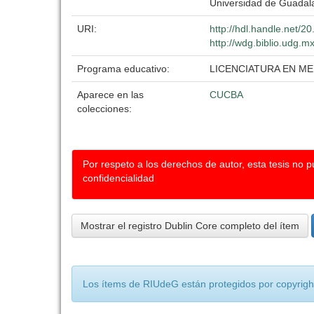
Universidad de Guadal
URI:
http://hdl.handle.net/
http://wdg.biblio.udg.m
Programa educativo:
LICENCIATURA EN ME
Aparece en las
CUCBA
colecciones:
Por respeto a los derechos de autor, esta tesis no 
confidencialidad
Mostrar el registro Dublin Core completo del ítem
Los ítems de RIUdeG están protegidos por copyright