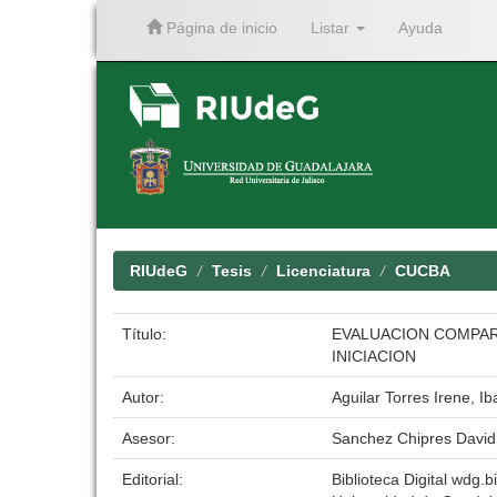
Página de inicio
Listar
Ayuda
Skip
navigation
RIUdeG
Tesis
Licenciatura
CUCBA
Título:
EVALUACION COMPAR
INICIACION
Autor:
Aguilar Torres Irene, I
Asesor:
Sanchez Chipres Davi
Editorial:
Biblioteca Digital wdg.bi