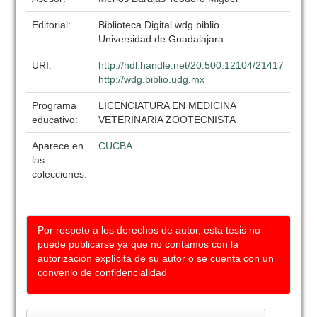
Editorial:
Biblioteca Digital wdg.biblio
Universidad de Guadalajara
URI:
http://hdl.handle.net/20.500.12104/21417
http://wdg.biblio.udg.mx
Programa
LICENCIATURA EN MEDICINA
educativo:
VETERINARIA ZOOTECNISTA
Aparece en
CUCBA
las
colecciones:
Por respeto a los derechos de autor, esta tesis no
puede publicarse ya que no contamos con la
autorización explícita de su autor o se cuenta con un
convenio de confidencialidad