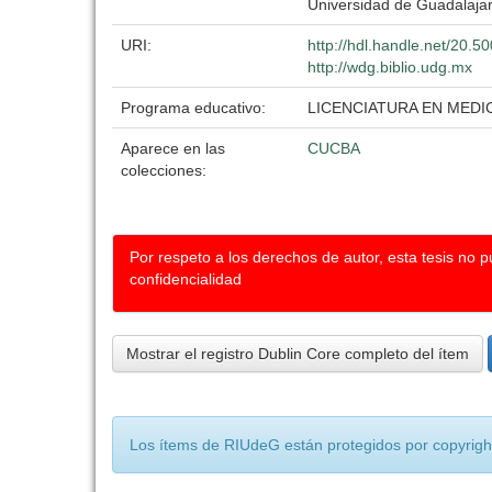
Universidad de Guadalaja
URI:
http://hdl.handle.net/20.
http://wdg.biblio.udg.mx
Programa educativo:
LICENCIATURA EN MEDI
Aparece en las
CUCBA
colecciones:
Por respeto a los derechos de autor, esta tesis no 
confidencialidad
Mostrar el registro Dublin Core completo del ítem
Los ítems de RIUdeG están protegidos por copyright