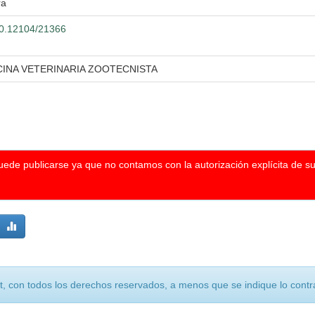
ra
500.12104/21366
CINA VETERINARIA ZOOTECNISTA
puede publicarse ya que no contamos con la autorización explícita de s
, con todos los derechos reservados, a menos que se indique lo contra