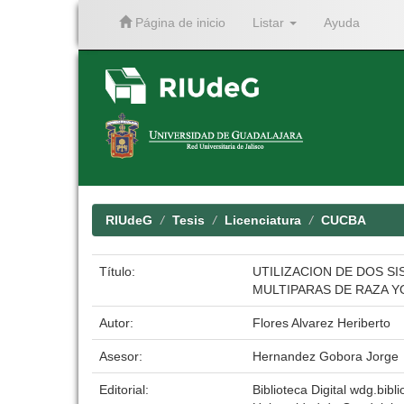
Página de inicio
Listar
Ayuda
Skip
navigation
RIUdeG
Tesis
Licenciatura
CUCBA
Título:
UTILIZACION DE DOS S
MULTIPARAS DE RAZA Y
Autor:
Flores Alvarez Heriberto
Asesor:
Hernandez Gobora Jorge
Editorial:
Biblioteca Digital wdg.bibli