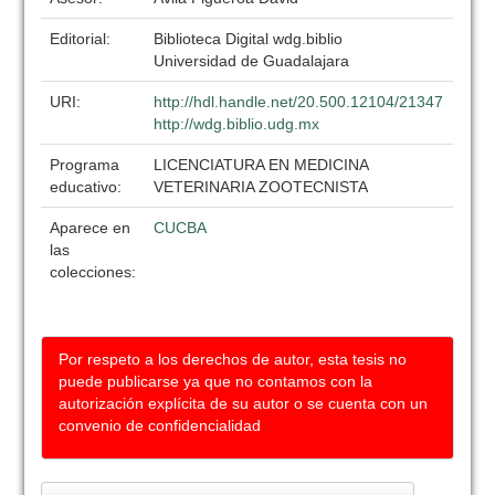
Editorial:
Biblioteca Digital wdg.biblio
Universidad de Guadalajara
URI:
http://hdl.handle.net/20.500.12104/21347
http://wdg.biblio.udg.mx
Programa
LICENCIATURA EN MEDICINA
educativo:
VETERINARIA ZOOTECNISTA
Aparece en
CUCBA
las
colecciones:
Por respeto a los derechos de autor, esta tesis no
puede publicarse ya que no contamos con la
autorización explícita de su autor o se cuenta con un
convenio de confidencialidad