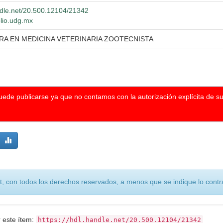
andle.net/20.500.12104/21342
blio.udg.mx
RA EN MEDICINA VETERINARIA ZOOTECNISTA
puede publicarse ya que no contamos con la autorización explícita de s
, con todos los derechos reservados, a menos que se indique lo contra
r este ítem:
https://hdl.handle.net/20.500.12104/21342