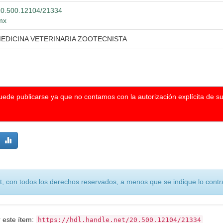
t/20.500.12104/21334
.mx
MEDICINA VETERINARIA ZOOTECNISTA
puede publicarse ya que no contamos con la autorización explícita de s
, con todos los derechos reservados, a menos que se indique lo contra
r este ítem:
https://hdl.handle.net/20.500.12104/21334