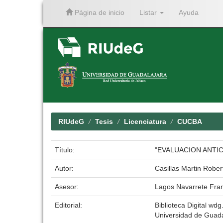
Página de inicio
Listar
Ayuda
Skip
navigation
RIUdeG
Tesis
Licenciatura
CUCBA
Título:
"EVALUACION ANTI
Autor:
Casillas Martin Rober
Asesor:
Lagos Navarrete Fran
Editorial:
Biblioteca Digital wdg.
Universidad de Guada