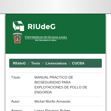
Skip
navigation
RIUdeG
Tesis
Licenciatura
CUCBA
Título:
MANUAL PRACTICO DE
BIOSEGURIDAD PARA
EXPLOTACIONES DE POLLO DE
ENGORDA
Autor:
Michel Morfin Armando
Asesor:
Loeza Elgueros Ruben