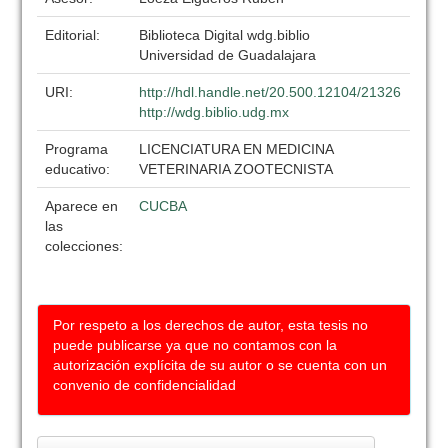
Editorial:
Biblioteca Digital wdg.biblio
Universidad de Guadalajara
URI:
http://hdl.handle.net/20.500.12104/21326
http://wdg.biblio.udg.mx
Programa
LICENCIATURA EN MEDICINA
educativo:
VETERINARIA ZOOTECNISTA
Aparece en
CUCBA
las
colecciones:
Por respeto a los derechos de autor, esta tesis no
puede publicarse ya que no contamos con la
autorización explícita de su autor o se cuenta con un
convenio de confidencialidad