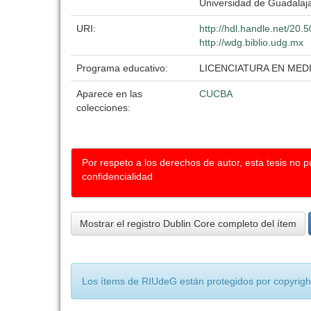
Universidad de Guadalaj
URI:
http://hdl.handle.net/20
http://wdg.biblio.udg.mx
Programa educativo:
LICENCIATURA EN MED
Aparece en las
CUCBA
colecciones:
Por respeto a los derechos de autor, esta tesis no 
confidencialidad
Mostrar el registro Dublin Core completo del ítem
Los ítems de RIUdeG están protegidos por copyright