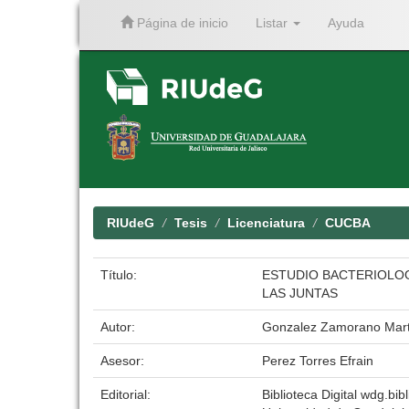
Página de inicio
Listar
Ayuda
Skip
navigation
RIUdeG
Tesis
Licenciatura
CUCBA
Título:
ESTUDIO BACTERIOLOG
LAS JUNTAS
Autor:
Gonzalez Zamorano Marti
Asesor:
Perez Torres Efrain
Editorial:
Biblioteca Digital wdg.bibl