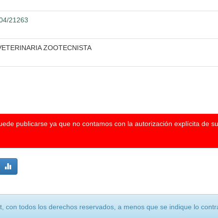
104/21263
 VETERINARIA ZOOTECNISTA
puede publicarse ya que no contamos con la autorización explícita de s
, con todos los derechos reservados, a menos que se indique lo contra