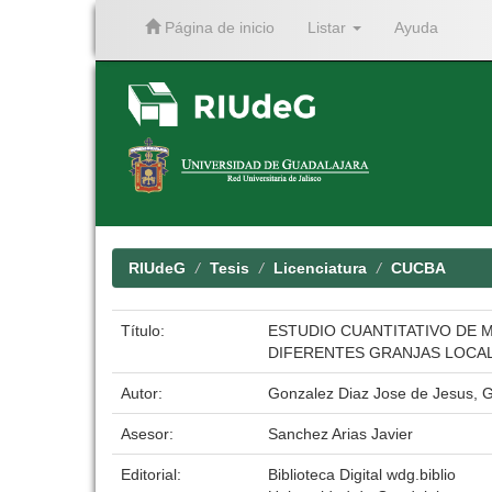
Página de inicio
Listar
Ayuda
Skip
navigation
RIUdeG
Tesis
Licenciatura
CUCBA
Título:
ESTUDIO CUANTITATIVO DE 
DIFERENTES GRANJAS LOCAL
Autor:
Gonzalez Diaz Jose de Jesus, 
Asesor:
Sanchez Arias Javier
Editorial:
Biblioteca Digital wdg.biblio